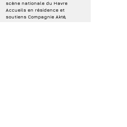
scène nationale du Havre
Accueils en résidence et
soutiens Compagnie Akté,
Dispositif “Jumelages-
Résidences d’artiste” : DRAC
Normandie
Avec le soutien de l’ODIA
Normandie - Agence au service
du développement du spectacle
vivant
CONTACTS
Diffusion
Magali Lardoux :
0615088693
diffusion.leguichet[at]gmail.com