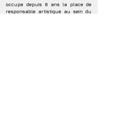
occupe depuis 8 ans la place de
responsable artistique au sein du
Calame sonore.
Ses créations sont à écouter ici :
www.lesonographe.net
et là :
www.calamesonore.fr
Elle rejoint le guichet pour sa
.
dernière création, le Studio Mobile